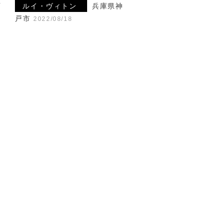
西
ルイ・ヴィトン
兵庫県神
戸市
2022/08/18