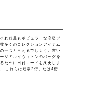
。それ程最もポピュラーな高級ブ
ど数多くのコレクションアイテム
ドの一つと言えるでしょう。古い
テージのルイヴィトンのバッグを
するために日付コードを変更しま
在、これらは通常2桁または4桁