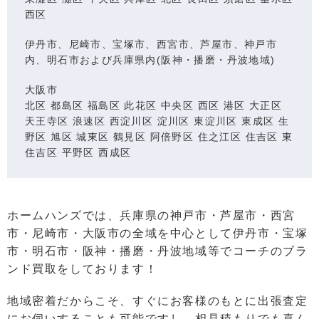
⻄区
伊丹市、尼崎市、宝塚市、西宮市、芦屋市、神戸市
内、明石市および兵庫県内(阪神・播磨・丹波地域)
⼤阪市
北区 都島区 福島区 此花区 中央区 ⻄区 港区 ⼤正区
天王寺区 浪速区 ⻄淀川区 淀川区 東淀川区 東成区 ⽣
野区 旭区 城東区 鶴⾒区 阿倍野区 住之江区 住吉区 東
住吉区 平野区 ⻄成区
ホームハンズでは、兵庫県の神戸市・芦屋市・西宮
市・尼崎市・大阪市の全域を中心として伊丹市・宝塚
市・明石市・阪神・播磨・丹波地域等でコーチのブラ
ンド買取をしております！
地域密着だからこそ、すぐにお客様のもとに出張査定
にお伺いすることも可能ですし、相⾒積もりでも喜ん