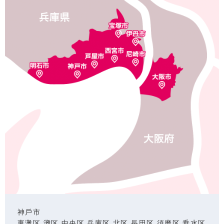
神⼾市
東灘区 灘区 中央区 兵庫区 北区 ⻑⽥区 須磨区 垂⽔区