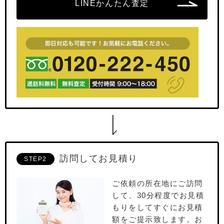
LINEかんたん査定
訪問してお見積り
STEP2
ご依頼の所在地にご訪問
して、30分程度でお⾒積
もりをしてすぐにお⾒積
額をご提⽰致します。お