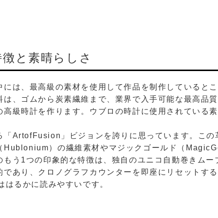
特徴と素晴らしさ
中には、最高級の素材を使用して作品を制作していると
料は、ゴムから炭素繊維まで、業界で入手可能な最高品
の高級時計を作ります。ウブロの時計に使用されている
「ArtofFusion」ビジョンを誇りに思っています。
ublonium）の繊維素材やマジックゴールド（Magic
のもう1つの印象的な特徴は、独自のユニコ自動巻きムー
的であり、クロノグラフカウンターを即座にリセットするこ
ーははるかに読みやすいです。