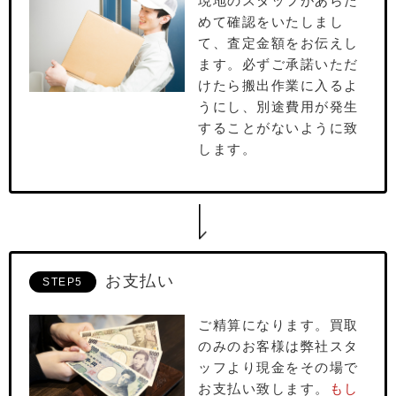
現地のスタッフがあらた
めて確認をいたしまし
て、査定⾦額をお伝えし
ます。必ずご承諾いただ
けたら搬出作業に⼊るよ
うにし、別途費⽤が発⽣
することがないように致
します。
お支払い
STEP5
ご精算になります。買取
のみのお客様は弊社スタ
ッフより現⾦をその場で
お⽀払い致します。
もし