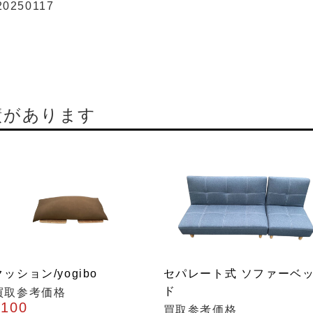
20250117
績があります
クッション/yogibo
セパレート式 ソファーベ
ド
買取参考価格
¥100
買取参考価格