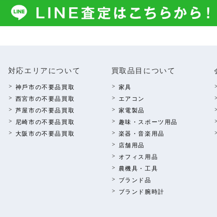
対応エリアについて
買取品⽬について
神⼾市の不要品買取
家具
西宮市の不要品買取
エアコン
芦屋市の不要品買取
家電製品
尼崎市の不要品買取
趣味・スポーツ⽤品
⼤阪市の不要品買取
楽器・⾳楽⽤品
店舗⽤品
オフィス⽤品
農機具・⼯具
ブランド品
ブランド腕時計