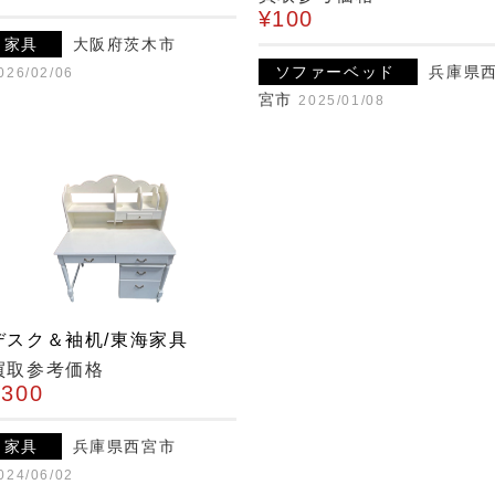
¥100
家具
大阪府茨木市
ソファーベッド
兵庫県
026/02/06
宮市
2025/01/08
デスク＆袖机/東海家具
買取参考価格
¥300
家具
兵庫県西宮市
024/06/02