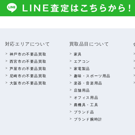
対応エリアについて
買取品⽬について
神⼾市の不要品買取
家具
西宮市の不要品買取
エアコン
芦屋市の不要品買取
家電製品
尼崎市の不要品買取
趣味・スポーツ⽤品
⼤阪市の不要品買取
楽器・⾳楽⽤品
店舗⽤品
オフィス⽤品
農機具・⼯具
ブランド品
ブランド腕時計