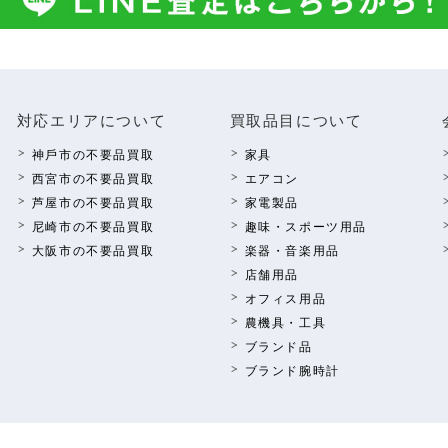
対応エリアについて
買取品⽬について
神⼾市の不要品買取
家具
西宮市の不要品買取
エアコン
芦屋市の不要品買取
家電製品
尼崎市の不要品買取
趣味・スポーツ⽤品
⼤阪市の不要品買取
楽器・⾳楽⽤品
店舗⽤品
オフィス⽤品
農機具・⼯具
ブランド品
ブランド腕時計