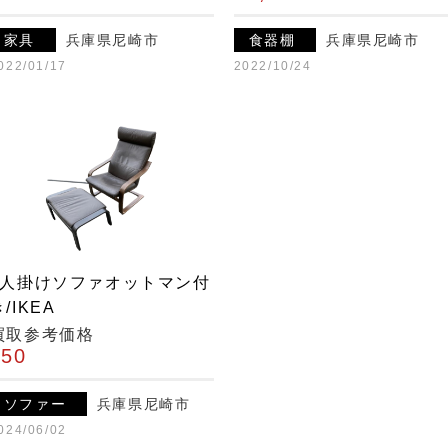
家具
兵庫県尼崎市
食器棚
兵庫県尼崎市
022/01/17
2022/10/24
1人掛けソファオットマン付
/IKEA
買取参考価格
¥50
ソファー
兵庫県尼崎市
024/06/02