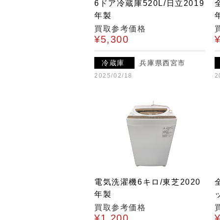
6ドア冷蔵庫520L/日立2019
年製
買取参考価格
¥5,300
冷蔵庫
兵庫県西宮市
2025/02/18
2
電気洗濯機6キロ/東芝2020
年製
買取参考価格
¥1,200