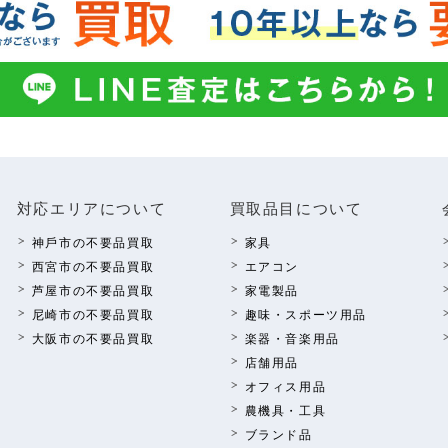
対応エリアについて
買取品⽬について
神⼾市の不要品買取
家具
西宮市の不要品買取
エアコン
芦屋市の不要品買取
家電製品
尼崎市の不要品買取
趣味・スポーツ⽤品
⼤阪市の不要品買取
楽器・⾳楽⽤品
店舗⽤品
オフィス⽤品
農機具・⼯具
ブランド品