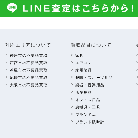
対応エリアについて
買取品⽬について
神⼾市の不要品買取
家具
西宮市の不要品買取
エアコン
芦屋市の不要品買取
家電製品
尼崎市の不要品買取
趣味・スポーツ⽤品
⼤阪市の不要品買取
楽器・⾳楽⽤品
店舗⽤品
オフィス⽤品
農機具・⼯具
ブランド品
ブランド腕時計