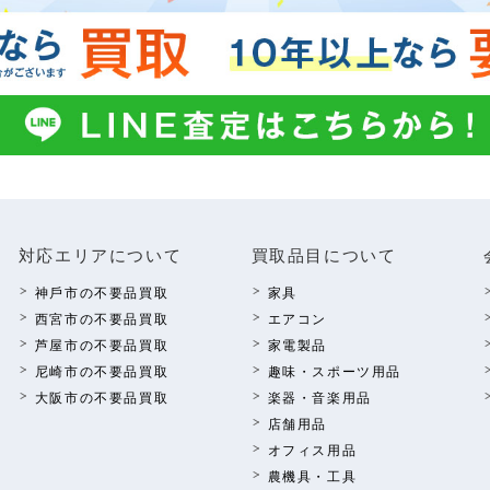
対応エリアについて
買取品⽬について
神⼾市の不要品買取
家具
西宮市の不要品買取
エアコン
芦屋市の不要品買取
家電製品
尼崎市の不要品買取
趣味・スポーツ⽤品
⼤阪市の不要品買取
楽器・⾳楽⽤品
店舗⽤品
オフィス⽤品
農機具・⼯具