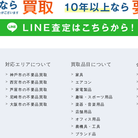
対応エリアについて
買取品⽬について
神⼾市の不要品買取
家具
西宮市の不要品買取
エアコン
芦屋市の不要品買取
家電製品
尼崎市の不要品買取
趣味・スポーツ⽤品
⼤阪市の不要品買取
楽器・⾳楽⽤品
店舗⽤品
オフィス⽤品
農機具・⼯具
ブランド品