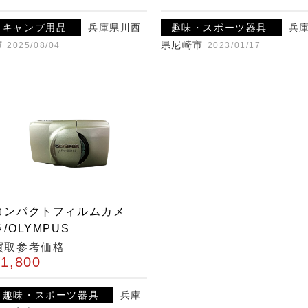
キャンプ用品
兵庫県川西
趣味・スポーツ器具
兵
市
県尼崎市
2025/08/04
2023/01/17
コンパクトフィルムカメ
ラ/OLYMPUS
買取参考価格
¥1,800
趣味・スポーツ器具
兵庫