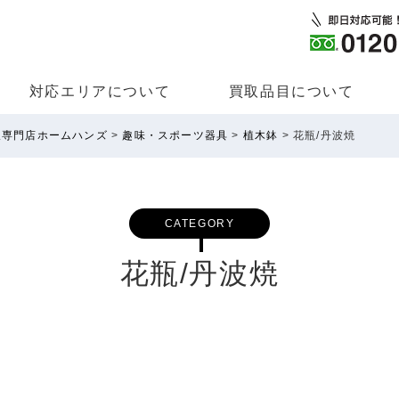
対応エリアについて
買取品⽬について
取専門店ホームハンズ
>
趣味・スポーツ器具
>
植木鉢
>
花瓶/丹波焼
CATEGORY
花瓶/丹波焼