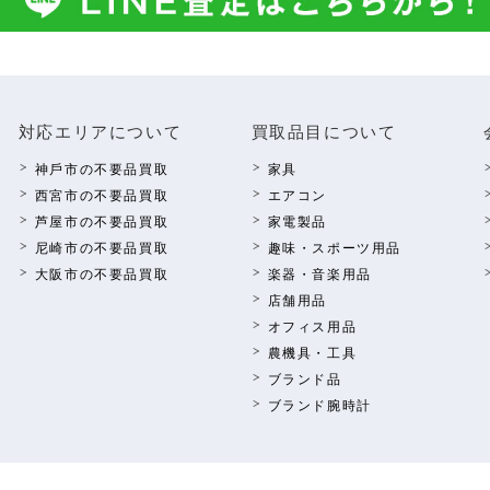
対応エリアについて
買取品⽬について
神⼾市の不要品買取
家具
西宮市の不要品買取
エアコン
芦屋市の不要品買取
家電製品
尼崎市の不要品買取
趣味・スポーツ⽤品
⼤阪市の不要品買取
楽器・⾳楽⽤品
店舗⽤品
オフィス⽤品
農機具・⼯具
ブランド品
ブランド腕時計