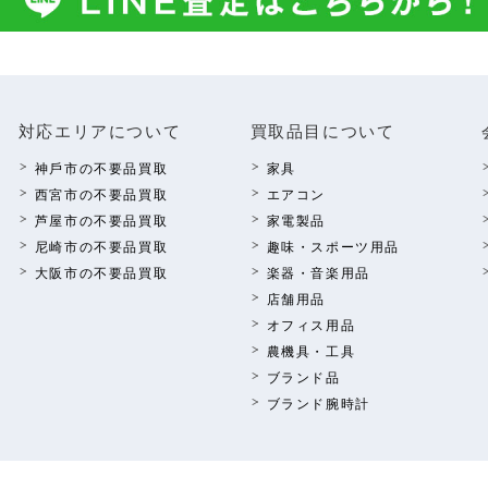
対応エリアについて
買取品⽬について
神⼾市の不要品買取
家具
西宮市の不要品買取
エアコン
芦屋市の不要品買取
家電製品
尼崎市の不要品買取
趣味・スポーツ⽤品
⼤阪市の不要品買取
楽器・⾳楽⽤品
店舗⽤品
オフィス⽤品
農機具・⼯具
ブランド品
ブランド腕時計