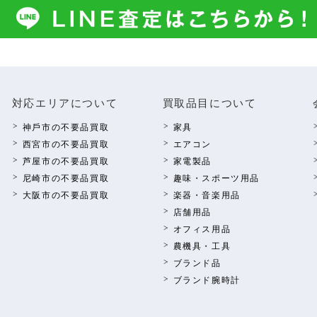
対応エリアについて
買取品⽬について
神⼾市の不要品買取
家具
西宮市の不要品買取
エアコン
芦屋市の不要品買取
家電製品
尼崎市の不要品買取
趣味・スポーツ⽤品
⼤阪市の不要品買取
楽器・⾳楽⽤品
店舗⽤品
オフィス⽤品
農機具・⼯具
ブランド品
ブランド腕時計