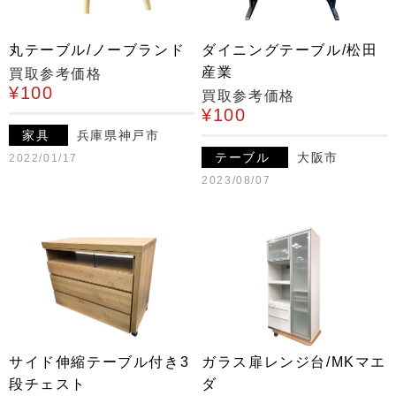
丸テーブル/ノーブランド
ダイニングテーブル/松田
産業
買取参考価格
¥100
買取参考価格
¥100
家具
兵庫県神戸市
テーブル
大阪市
2022/01/17
2023/08/07
サイド伸縮テーブル付き3
ガラス扉レンジ台/MKマエ
段チェスト
ダ