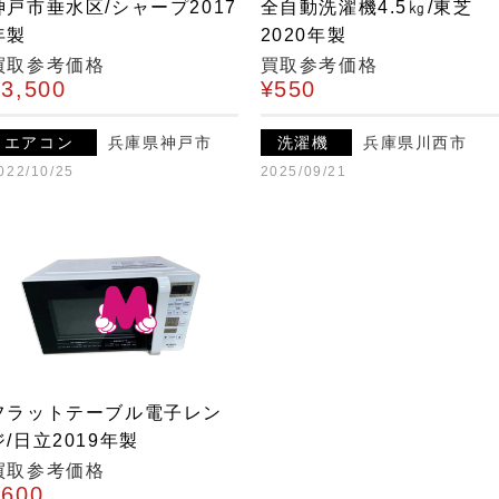
神戸市垂水区/シャープ2017
全自動洗濯機4.5㎏/東芝
年製
2020年製
買取参考価格
買取参考価格
¥3,500
¥550
エアコン
兵庫県神戸市
洗濯機
兵庫県川西市
022/10/25
2025/09/21
フラットテーブル電子レン
ジ/日立2019年製
買取参考価格
¥600