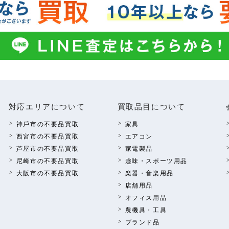
対応エリアについて
買取品⽬について
神⼾市の不要品買取
家具
西宮市の不要品買取
エアコン
芦屋市の不要品買取
家電製品
尼崎市の不要品買取
趣味・スポーツ⽤品
⼤阪市の不要品買取
楽器・⾳楽⽤品
店舗⽤品
オフィス⽤品
農機具・⼯具
ブランド品