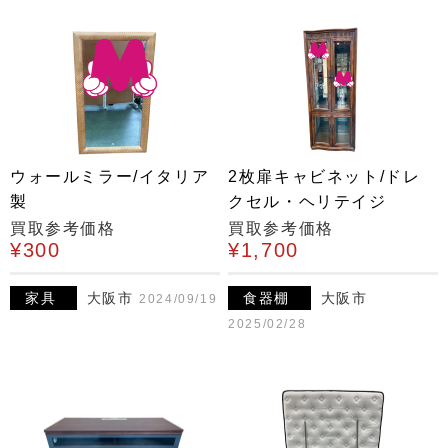
ウォールミラー/イタリア
2枚扉キャビネット/ドレ
製
クセル・ヘリテイジ
買取参考価格
買取参考価格
¥300
¥1,700
家具
大阪市
食器棚
大阪市
2024/09/19
2025/02/28