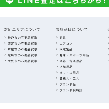
対応エリアについて
買取品⽬について
神⼾市の不要品買取
家具
西宮市の不要品買取
エアコン
芦屋市の不要品買取
家電製品
尼崎市の不要品買取
趣味・スポーツ⽤品
⼤阪市の不要品買取
楽器・⾳楽⽤品
店舗⽤品
オフィス⽤品
農機具・⼯具
ブランド品
ブランド腕時計