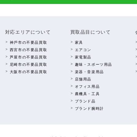
対応エリアについて
買取品⽬について
神⼾市の不要品買取
家具
西宮市の不要品買取
エアコン
芦屋市の不要品買取
家電製品
尼崎市の不要品買取
趣味・スポーツ⽤品
⼤阪市の不要品買取
楽器・⾳楽⽤品
店舗⽤品
オフィス⽤品
農機具・⼯具
ブランド品
ブランド腕時計