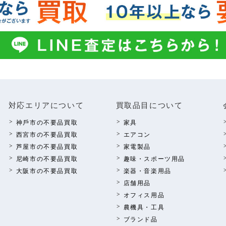
対応エリアについて
買取品⽬について
神⼾市の不要品買取
家具
西宮市の不要品買取
エアコン
芦屋市の不要品買取
家電製品
尼崎市の不要品買取
趣味・スポーツ⽤品
⼤阪市の不要品買取
楽器・⾳楽⽤品
店舗⽤品
オフィス⽤品
農機具・⼯具
ブランド品