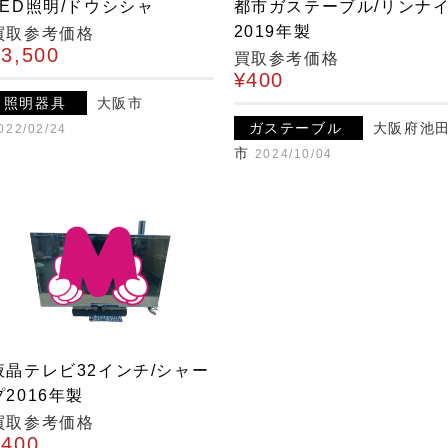
LED照明/ドウシシャ
都市ガステーブル/リンナ
2019年製
買取参考価格
¥3,500
買取参考価格
¥400
照明器具
大阪市
ガステーブル
大阪府池
022/02/24
市
2024/10/04
液晶テレビ32インチ/シャー
プ2016年製
買取参考価格
¥400