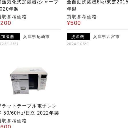
加熱気化式加湿器/シャープ
全自動洗濯機6㎏/東芝201
2020年製
年製
買取参考価格
買取参考価格
¥200
¥500
加湿器
兵庫県尼崎市
洗濯機
兵庫県西宮市
023/12/27
2024/10/29
フラットテーブル電子レン
ジ 50/60Hz/日立 2022年製
買取参考価格
¥600