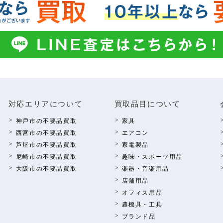
対応エリアについて
買取品⽬について
神⼾市の不要品買取
家具
西宮市の不要品買取
エアコン
芦屋市の不要品買取
家電製品
尼崎市の不要品買取
趣味・スポーツ⽤品
⼤阪市の不要品買取
楽器・⾳楽⽤品
店舗⽤品
オフィス⽤品
農機具・⼯具
ブランド品