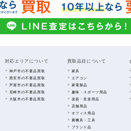
対応エリアについて
買取品⽬について
神⼾市の不要品買取
家具
西宮市の不要品買取
エアコン
芦屋市の不要品買取
家電製品
尼崎市の不要品買取
趣味・スポーツ⽤品
⼤阪市の不要品買取
楽器・⾳楽⽤品
店舗⽤品
オフィス⽤品
農機具・⼯具
ブランド品