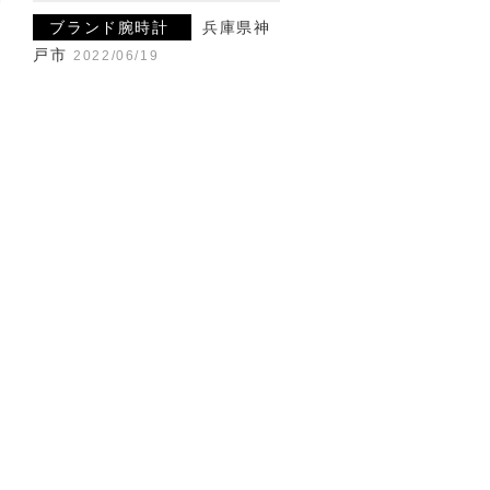
神
ブランド腕時計
兵庫県神
戸市
2022/06/19