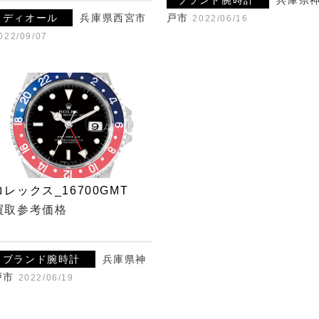
ブランド腕時計
兵庫県
ディオール
兵庫県西宮市
戸市
2022/06/16
022/09/07
ロレックス_16700GMT
買取参考価格
¥
ブランド腕時計
兵庫県神
戸市
2022/06/19