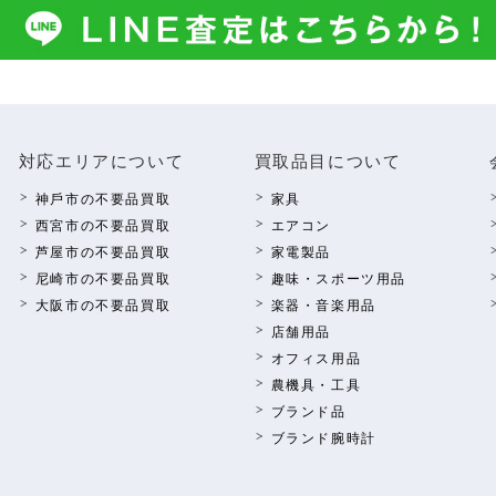
対応エリアについて
買取品⽬について
神⼾市の不要品買取
家具
西宮市の不要品買取
エアコン
芦屋市の不要品買取
家電製品
尼崎市の不要品買取
趣味・スポーツ⽤品
⼤阪市の不要品買取
楽器・⾳楽⽤品
店舗⽤品
オフィス⽤品
農機具・⼯具
ブランド品
ブランド腕時計