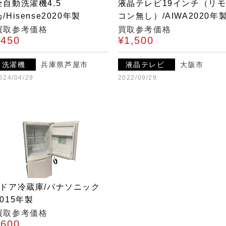
全自動洗濯機4.5
液晶テレビ19インチ（リ
㎏/Hisense2020年製
コン無し）/AIWA2020年
買取参考価格
買取参考価格
¥450
¥1,500
洗濯機
兵庫県芦屋市
液晶テレビ
大阪市
024/04/29
2022/09/29
2ドア冷蔵庫/パナソニック
2015年製
買取参考価格
¥600