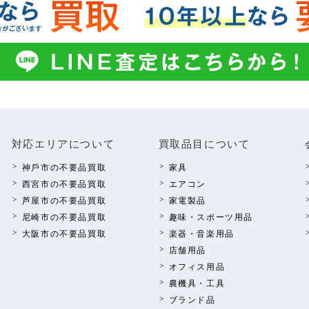
対応エリアについて
買取品⽬について
神⼾市の不要品買取
家具
西宮市の不要品買取
エアコン
芦屋市の不要品買取
家電製品
尼崎市の不要品買取
趣味・スポーツ⽤品
⼤阪市の不要品買取
楽器・⾳楽⽤品
店舗⽤品
オフィス⽤品
農機具・⼯具
ブランド品