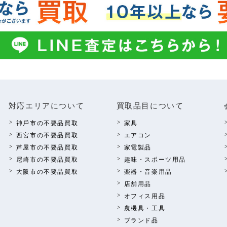
対応エリアについて
買取品⽬について
神⼾市の不要品買取
家具
西宮市の不要品買取
エアコン
芦屋市の不要品買取
家電製品
尼崎市の不要品買取
趣味・スポーツ⽤品
⼤阪市の不要品買取
楽器・⾳楽⽤品
店舗⽤品
オフィス⽤品
農機具・⼯具
ブランド品