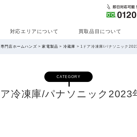
対応エリアについて
買取品⽬について
取専門店ホームハンズ
>
家電製品
>
冷蔵庫
>
1ドア冷凍庫/パナソニック202
CATEGORY
ドア冷凍庫/パナソニック2023