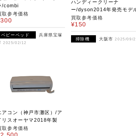
ハンディークリーナ
/combi
ー/dyson2014年発売モデ
買取参考価格
買取参考価格
¥300
¥150
ベビーベッド
兵庫県宝塚
掃除機
大阪市
2025/09/
市
2025/02/12
エアコン（神戸市灘区）/ア
イリスオーヤマ2018年製
買取参考価格
¥2,500