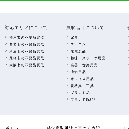
対応エリアについて
買取品⽬について
神⼾市の不要品買取
家具
西宮市の不要品買取
エアコン
芦屋市の不要品買取
家電製品
尼崎市の不要品買取
趣味・スポーツ⽤品
⼤阪市の不要品買取
楽器・⾳楽⽤品
店舗⽤品
オフィス⽤品
農機具・⼯具
ブランド品
ブランド腕時計
シーポリシー
特定商取引法に基づく表記
サ