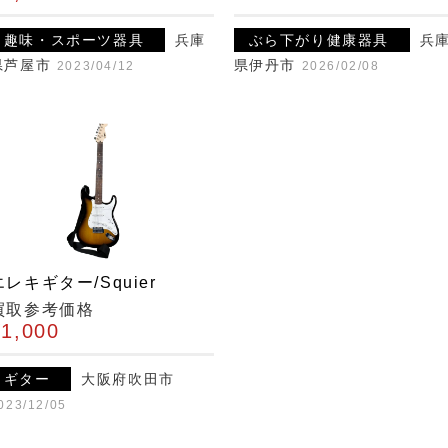
趣味・スポーツ器具
兵庫
ぶら下がり健康器具
兵
県芦屋市
県伊丹市
2023/04/12
2026/02/08
エレキギター/Squier
買取参考価格
¥1,000
ギター
大阪府吹田市
023/12/05