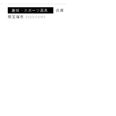
庫
趣味・スポーツ器具
兵庫
県宝塚市
2023/10/05