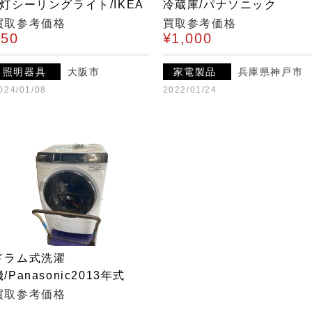
4灯シーリングライト/IKEA
冷蔵庫/パナソニック
買取参考価格
買取参考価格
¥50
¥1,000
照明器具
大阪市
家電製品
兵庫県神戸市
024/01/08
2022/01/24
ドラム式洗濯
機/Panasonic2013年式
買取参考価格
¥