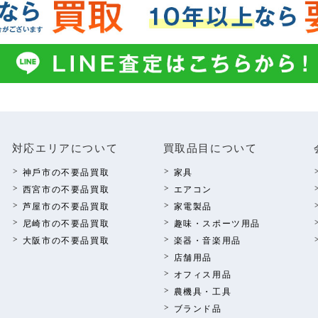
対応エリアについて
買取品⽬について
神⼾市の不要品買取
家具
西宮市の不要品買取
エアコン
芦屋市の不要品買取
家電製品
尼崎市の不要品買取
趣味・スポーツ⽤品
⼤阪市の不要品買取
楽器・⾳楽⽤品
店舗⽤品
オフィス⽤品
農機具・⼯具
ブランド品