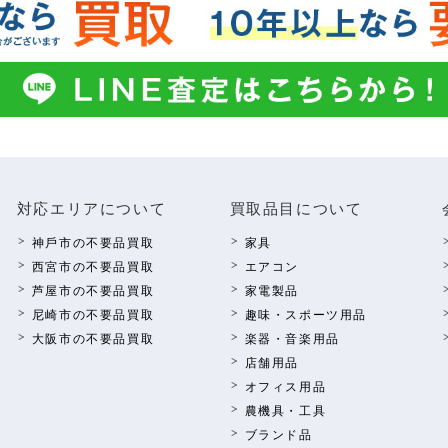
対応エリアについて
買取品⽬について
神⼾市の不要品買取
家具
西宮市の不要品買取
エアコン
芦屋市の不要品買取
家電製品
尼崎市の不要品買取
趣味・スポーツ⽤品
⼤阪市の不要品買取
楽器・⾳楽⽤品
店舗⽤品
オフィス⽤品
農機具・⼯具
ブランド品