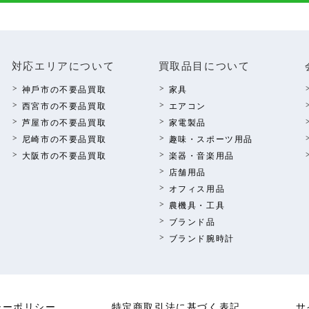
対応エリアについて
買取品⽬について
神⼾市の不要品買取
家具
西宮市の不要品買取
エアコン
芦屋市の不要品買取
家電製品
尼崎市の不要品買取
趣味・スポーツ⽤品
⼤阪市の不要品買取
楽器・⾳楽⽤品
店舗⽤品
オフィス⽤品
農機具・⼯具
ブランド品
ブランド腕時計
シーポリシー
特定商取引法に基づく表記
サ