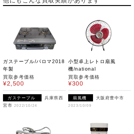
他にもこんな買取実績があります
ガステーブル/パロマ2018
小型卓上レトロ扇風
年製
機/national
買取参考価格
買取参考価格
¥2,500
¥300
ガステーブル
兵庫県西
扇風機
大阪府豊中市
宮市
2022/10/24
2023/10/09