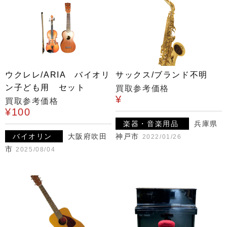
ウクレレ/ARIA バイオリ
サックス/ブランド不明
ン子ども用 セット
買取参考価格
¥
買取参考価格
¥100
楽器・音楽用品
兵庫県
バイオリン
大阪府吹田
神戸市
2022/01/26
市
2025/08/04