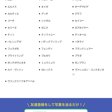
エルメス
オメガ
オーデマピゲ
カルティエ
グッチ
グラフ
コーチ
シャネル
セイコー
セリーヌ
ゼニス
タグホイヤー
ティソ
ティファニー
ディオール
バレンシアガ
パテックフィリップ
パネライ
フェラガモ
フェンディ
フランクミュラー
ブライトリング
ブルガリ
プラダ
ボッテガヴェネタ
ミュウミュウ
モンブラン
ルイ・ヴィトン
ロレックス
ヴァシュロン・コンスタンタ
ン
ヴァンクリーフ＆アーペル